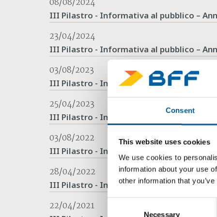
08/08/2024
III Pilastro - Informativa al pubblico – A
23/04/2024
III Pilastro - Informativa al pubblico – An
03/08/2023
III Pilastro - Informativa al pubblico – A
25/04/2023
Consent
III Pilastro - Informativa al pubblico – An
03/08/2022
This website uses cookies
III Pilastro - Informativa al pubblico – A
We use cookies to personalis
information about your use of
28/04/2022
other information that you’ve
III Pilastro - Informativa al pubblico – An
Consent
22/04/2021
Necessary
Selection